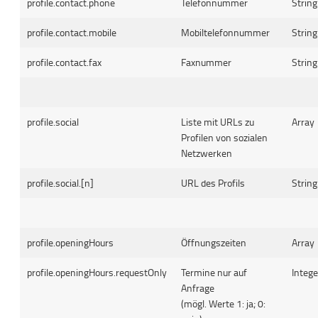
profile.contact.phone
Telefonnummer
String
profile.contact.mobile
Mobiltelefonnummer
String
profile.contact.fax
Faxnummer
String
profile.social
Liste mit URLs zu
Array
Profilen von sozialen
Netzwerken
profile.social.[n]
URL des Profils
String
profile.openingHours
Öffnungszeiten
Array
profile.openingHours.requestOnly
Termine nur auf
Intege
Anfrage
(mögl. Werte 1: ja; 0: