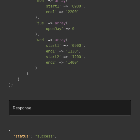
'mon'
=>
array
(
'start1'
=>
'0900'
,
'end1'
=>
'2200'
),
'tue'
=>
array
(
'openDay'
=>
0
),
'wed'
=>
array
(
'start1'
=>
'0900'
,
'end1'
=>
'1130'
,
'start2'
=>
'1200'
,
'end2'
=>
'1400'
)
)
)
);
Response
{
"status"
:
"success"
,