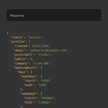
Response
{
"status"
:
"success"
,
"profile"
:
{
"created"
:
1453111042
,
"email"
:
"webmaster@example.com"
,
"profileUrl"
:
"<link>"
,
"public"
:
0
,
"company"
:
"Firma ABC"
,
"openingHours"
:
{
"days"
:
{
"weekday1"
:
{
"start1"
:
"0930"
,
"end1"
:
"1200"
},
"weekday6"
:
{
"start1"
:
"0930pm"
,
"end1"
:
"1100pm"
},