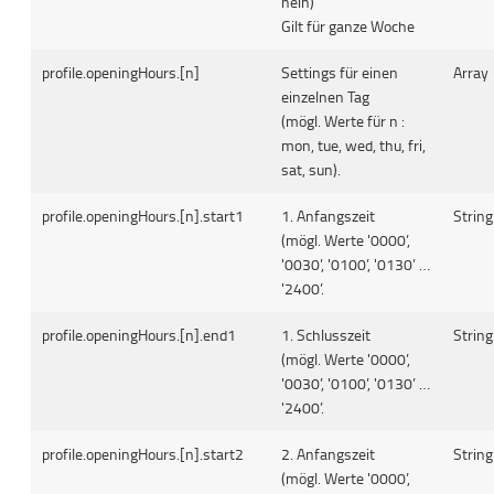
nein)
Gilt für ganze Woche
profile.openingHours.[n]
Settings für einen
Array
einzelnen Tag
(mögl. Werte für n :
mon, tue, wed, thu, fri,
sat, sun).
profile.openingHours.[n].start1
1. Anfangszeit
String
(mögl. Werte '0000’,
'0030’, '0100’, '0130’ …
'2400’.
profile.openingHours.[n].end1
1. Schlusszeit
String
(mögl. Werte '0000’,
'0030’, '0100’, '0130’ …
'2400’.
profile.openingHours.[n].start2
2. Anfangszeit
String
(mögl. Werte '0000’,