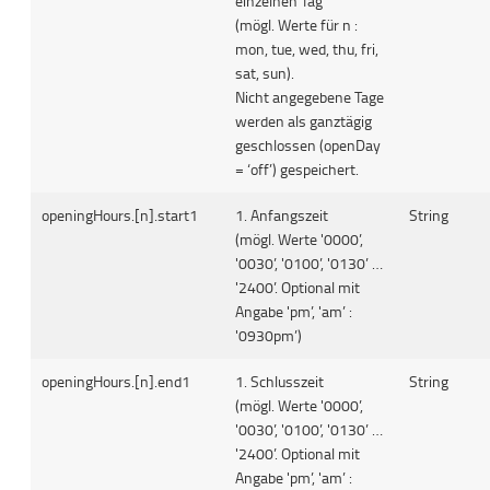
einzelnen Tag
(mögl. Werte für n :
mon, tue, wed, thu, fri,
sat, sun).
Nicht angegebene Tage
werden als ganztägig
geschlossen (openDay
= ‘off’) gespeichert.
openingHours.[n].start1
1. Anfangszeit
String
(mögl. Werte '0000’,
'0030’, '0100’, '0130’ …
'2400’. Optional mit
Angabe 'pm’, 'am’ :
'0930pm’)
openingHours.[n].end1
1. Schlusszeit
String
(mögl. Werte '0000’,
'0030’, '0100’, '0130’ …
'2400’. Optional mit
Angabe 'pm’, 'am’ :