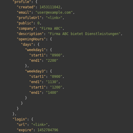
"profile"
:
{
"created"
:
1453111042
,
"email"
:
"user@example.com"
,
"profileUrl"
:
"<link>"
,
"public"
:
0
,
"company"
:
"Firma ABC"
,
"description"
:
"Firma ABC bietet Dienstleistungen"
,
"openingHours"
:
{
"days"
:
{
"weekday1"
:
{
"start1"
:
"0900"
,
"end1"
:
"2200"
},
"weekday3"
:
{
"start1"
:
"0900"
,
"end1"
:
"1130"
,
"start1"
:
"1200"
,
"end1"
:
"1400"
}
}
}
},
"login"
:
{
"url"
:
"<link>"
,
"expire"
:
1452784796