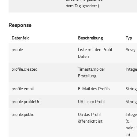
dem Tag ignoriert.)
Response
Datenfeld
Beschreibung
Typ
profile
Liste mit den Profil
Array
Daten
profile.created
Timestamp der
Intege
Erstellung
profile.email
E-Mail des Profils
String
profile.profileUrl
URL zum Profil
String
profile.public
Ob das Profil
Intege
öffentlicht ist
(0:
nein; 
ja)