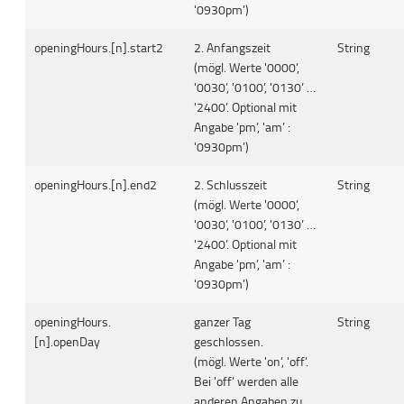
'0930pm’)
openingHours.[n].start2
2. Anfangszeit
String
(mögl. Werte '0000’,
'0030’, '0100’, '0130’ …
'2400’. Optional mit
Angabe 'pm’, 'am’ :
'0930pm’)
openingHours.[n].end2
2. Schlusszeit
String
(mögl. Werte '0000’,
'0030’, '0100’, '0130’ …
'2400’. Optional mit
Angabe 'pm’, 'am’ :
'0930pm’)
openingHours.
ganzer Tag
String
[n].openDay
geschlossen.
(mögl. Werte 'on’, 'off’.
Bei 'off’ werden alle
anderen Angaben zu