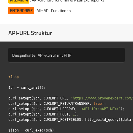
ENTERPRISE
: Alle API-Funktionen
API-URL Struktur
Beispielhafter API-Aufruf mit PHP
<?php
$ch
=
curl_init
();
curl_setopt
(
$ch
,
CURLOPT_URL
,
'https://www.provenexpert.com/
curl_setopt
(
$ch
,
CURLOPT_RETURNTRANSFER
,
true
);
curl_setopt
(
$ch
,
CURLOPT_USERPWD
,
'<API-ID>:<API-KEY>'
);
curl_setopt
(
$ch
,
CURLOPT_POST
,
1
);
curl_setopt
(
$ch
,
CURLOPT_POSTFIELDS
,
http_build_query
(
$data
)
$json
=
curl_exec
(
$ch
);