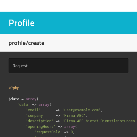
Profile
profile/create
Request
<?php
$data
=
array
(
'data'
=>
array
(
'email'
=>
'user@example.com'
,
'company'
=>
'Firma ABC'
,
'description'
=>
'Firma ABC bietet Dienstleistungen'
'openingHours'
=>
array
(
'requestOnly'
=>
0
,