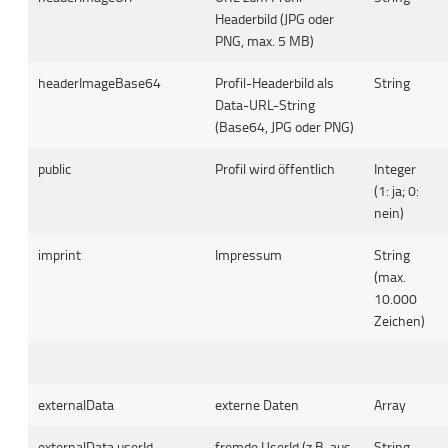
Headerbild (JPG oder
PNG, max. 5 MB)
headerImageBase64
Profil-Headerbild als
String
Data-URL-String
(Base64, JPG oder PNG)
public
Profil wird öffentlich
Integer
(1: ja; 0:
nein)
imprint
Impressum
String
(max.
10.000
Zeichen)
externalData
externe Daten
Array
externalData.userId
fremde UserId (z.B. aus
String