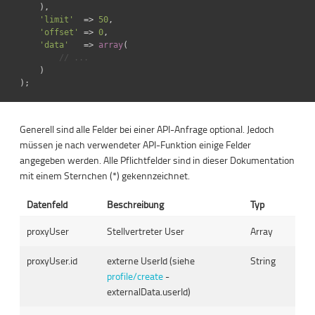
),
'limit'
=>
50
,
'offset'
=>
0
,
'data'
=>
array
(
)
);
Generell sind alle Felder bei einer API-Anfrage optional. Jedoch
müssen je nach verwendeter API-Funktion einige Felder
angegeben werden. Alle Pflichtfelder sind in dieser Dokumentation
mit einem Sternchen (*) gekennzeichnet.
Datenfeld
Beschreibung
Typ
proxyUser
Stellvertreter User
Array
proxyUser.id
externe UserId (siehe
String
profile/create
-
externalData.userId)