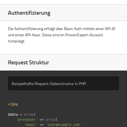
Authentifizierung
Die Authentifizierung erfolgt über Basic Auth mittels einer API-ID
und eines API-Keys. Diese sind im ProvenExpert-Account
hinterlegt.
Request Struktur
Beispielhafte Request-Datenstruktur in PHP
<?php
$data
=
array
(
'proxyUser'
=>
array
(
'email'
=>
'user@example.com'