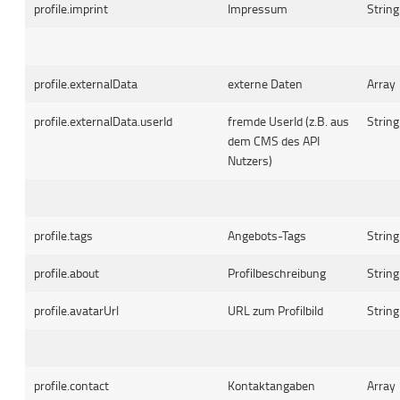
profile.imprint
Impressum
String
profile.externalData
externe Daten
Array
profile.externalData.userId
fremde UserId (z.B. aus
String
dem CMS des API
Nutzers)
profile.tags
Angebots-Tags
String
profile.about
Profilbeschreibung
String
profile.avatarUrl
URL zum Profilbild
String
profile.contact
Kontaktangaben
Array