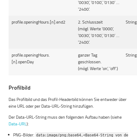
'0030’, '0100’, '0130’ …
'2400’.
profile.openingHours.[n].end2
2. Schlusszeit
String
(mögl. Werte '0000’,
'0030’, '0100’, '0130’ …
'2400’.
profile.openingHours.
ganzer Tag
String
[n].openDay
geschlossen.
(mögl. Werte 'on’, 'off’.)
Profilbild
Das Profilbild und das Profil-Headerbild können Sie entweder über
eine URL oder per Data-URL-String hinzufügen.
Der Data-URL-String muss den folgenden Aufbau haben (siehe
Data-URL
):
PNG-Bilder:
data:image/png;base64,<Base64-String von de