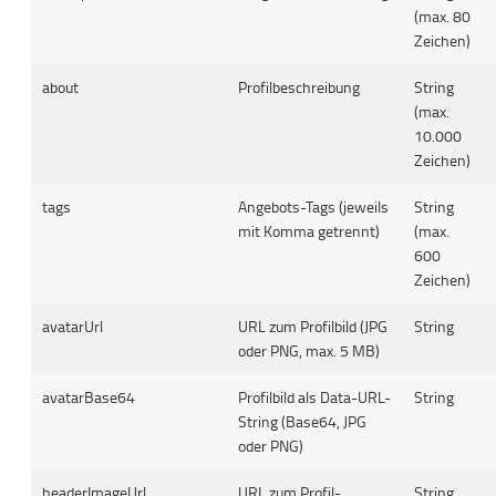
(max. 80
Zeichen)
about
Profilbeschreibung
String
(max.
10.000
Zeichen)
tags
Angebots-Tags (jeweils
String
mit Komma getrennt)
(max.
600
Zeichen)
avatarUrl
URL zum Profilbild (JPG
String
oder PNG, max. 5 MB)
avatarBase64
Profilbild als Data-URL-
String
String (Base64, JPG
oder PNG)
headerImageUrl
URL zum Profil-
String