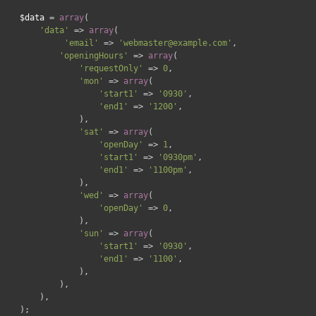
$data
=
array
(
'data'
=>
array
(
'email'
=>
'webmaster@example.com'
,
'openingHours'
=>
array
(
'requestOnly'
=>
0
,
'mon'
=>
array
(
'start1'
=>
'0930'
,
'end1'
=>
'1200'
,
),
'sat'
=>
array
(
'openDay'
=>
1
,
'start1'
=>
'0930pm'
,
'end1'
=>
'1100pm'
,
),
'wed'
=>
array
(
'openDay'
=>
0
,
),
'sun'
=>
array
(
'start1'
=>
'0930'
,
'end1'
=>
'1100'
,
),
),
),
);